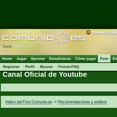
Primera Divisi
basic
Player
Home
Jugar
Apostar
Estadísticas
Cómo jugar
Foro
En
Registrar
Perfil
Buscar
Forum-FAQ
Canal Oficial de Youtube
Índice del Foro Comunio.es
->
Recomendaciones y análisis