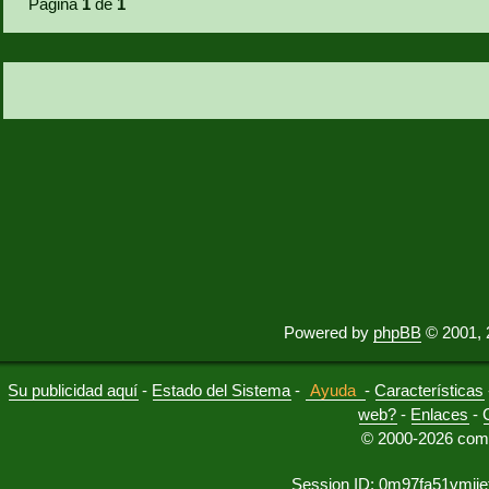
Página
1
de
1
Powered by
phpBB
© 2001, 
Su publicidad aquí
-
Estado del Sistema
-
Ayuda
-
Características
web?
-
Enlaces
-
© 2000-2026 comu
Session ID: 0m97fa51vmj