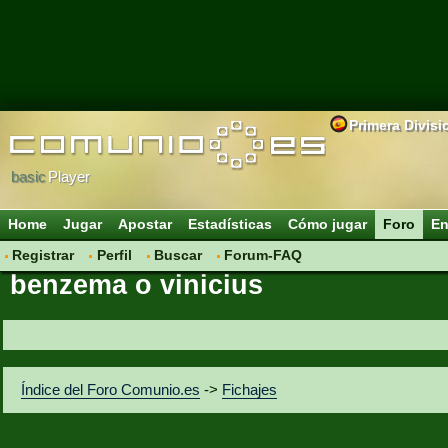
Primera Divisi
basic
Player
Home
Jugar
Apostar
Estadísticas
Cómo jugar
Foro
En
Registrar
Perfil
Buscar
Forum-FAQ
benzema o vinicius
Índice del Foro Comunio.es
->
Fichajes