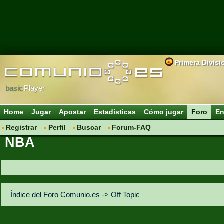
Primera Divisi
basic
Player
Home
Jugar
Apostar
Estadísticas
Cómo jugar
Foro
En
Registrar
Perfil
Buscar
Forum-FAQ
NBA
Índice del Foro Comunio.es
->
Off Topic