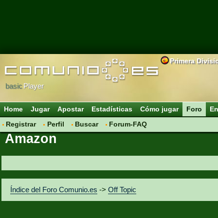
Primera Divisi
basic
Player
Home
Jugar
Apostar
Estadísticas
Cómo jugar
Foro
En
Registrar
Perfil
Buscar
Forum-FAQ
Amazon
Índice del Foro Comunio.es
->
Off Topic