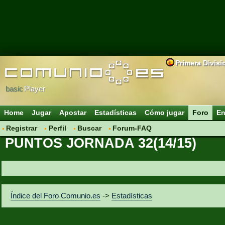
Primera Divisi
basic
Player
Home
Jugar
Apostar
Estadísticas
Cómo jugar
Foro
En
Registrar
Perfil
Buscar
Forum-FAQ
PUNTOS JORNADA 32(14/15)
Índice del Foro Comunio.es
->
Estadísticas