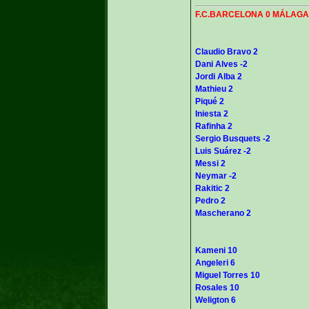
F.C.BARCELONA 0 MÁLAGA C.
Claudio Bravo 2
Dani Alves -2
Jordi Alba 2
Mathieu 2
Piqué 2
Iniesta 2
Rafinha 2
Sergio Busquets -2
Luis Suárez -2
Messi 2
Neymar -2
Rakitic 2
Pedro 2
Mascherano 2
Kameni 10
Angeleri 6
Miguel Torres 10
Rosales 10
Weligton 6