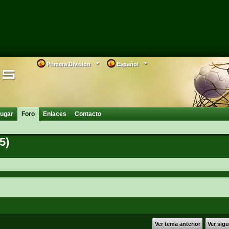
Primera Division
Español
ugar
Foro
Enlaces
Contacto
5)
Ver tema anterior
Ver sig