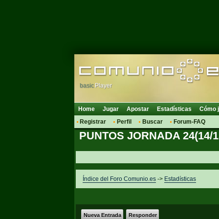
basic
Player
Home
Jugar
Apostar
Estadísticas
Cómo j
Registrar
Perfil
Buscar
Forum-FAQ
PUNTOS JORNADA 24(14/1
Índice del Foro Comunio.es
->
Estadísticas
Nueva Entrada
Responder