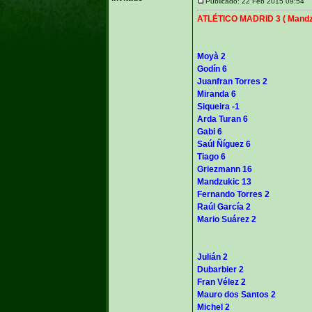
Publicado: 22 Feb 2015 09:54
ATLÉTICO MADRID 3 ( Mandzu
Moyà 2
Godín 6
Juanfran Torres 2
Miranda 6
Siqueira -1
Arda Turan 6
Gabi 6
Saúl Ñíguez 6
Tiago 6
Griezmann 16
Mandzukic 13
Fernando Torres 2
Raúl García 2
Mario Suárez 2
Julián 2
Dubarbier 2
Fran Vélez 2
Mauro dos Santos 2
Michel 2