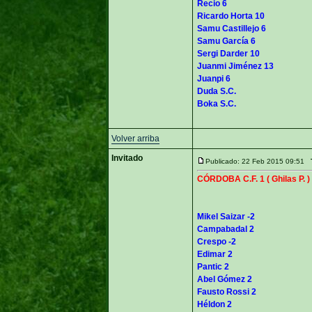
Recio 6
Ricardo Horta 10
Samu Castillejo 6
Samu García 6
Sergi Darder 10
Juanmi Jiménez 13
Juanpi 6
Duda S.C.
Boka S.C.
Volver arriba
Invitado
Publicado: 22 Feb 2015 09:51
CÓRDOBA C.F. 1 ( Ghilas P. )
Mikel Saizar -2
Campabadal 2
Crespo -2
Edimar 2
Pantic 2
Abel Gómez 2
Fausto Rossi 2
Héldon 2