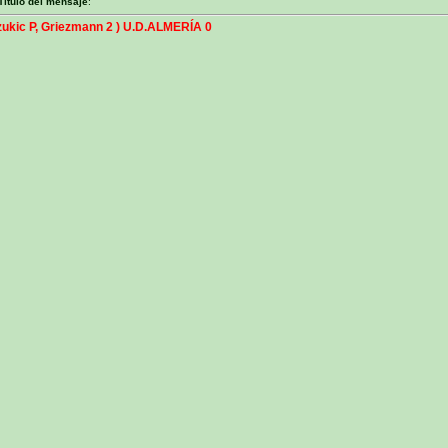
Título del mensaje
:
kic P, Griezmann 2 ) U.D.ALMERÍA 0