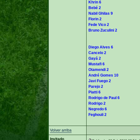
Khrin 6
Bebé 2
Nabil Ghilas 9
Florin 2
Fede Vico 2
Bruno Zuculini 2
Diego Alves 6
Cancelo 2
Gayá 2
Mustafi 6
Otamendi 2
André Gomes 10
Javi Fuego 2
Parejo 2
Piatti 6
Rodrigo de Paul 6
Rodrigo 2
Negredo 6
Feghouli 2
Volver arriba
Invitado