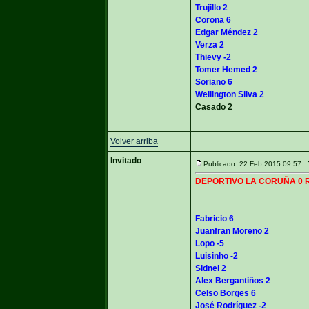
Trujillo 2
Corona 6
Edgar Méndez 2
Verza 2
Thievy -2
Tomer Hemed 2
Soriano 6
Wellington Silva 2
Casado 2
Volver arriba
Invitado
Publicado: 22 Feb 2015 09:57
DEPORTIVO LA CORUÑA 0 R.C.
Fabricio 6
Juanfran Moreno 2
Lopo -5
Luisinho -2
Sidnei 2
Alex Bergantiños 2
Celso Borges 6
José Rodríguez -2