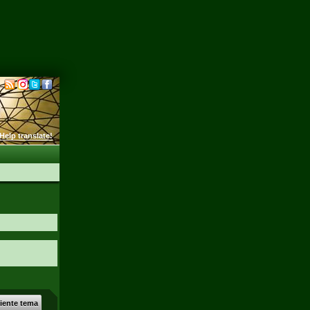
Help translate!
uiente tema