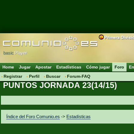
Primera Divisi
basic
Player
Home
Jugar
Apostar
Estadísticas
Cómo jugar
Foro
En
Registrar
Perfil
Buscar
Forum-FAQ
PUNTOS JORNADA 23(14/15)
Índice del Foro Comunio.es
->
Estadísticas