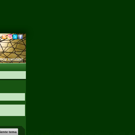
Help translate!
uiente tema