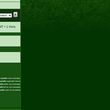
MT + 1 Hora
o puede
crear mensajes
 puede
responder temas
ede
editar sus mensajes
ede
borrar sus mensajes
uede
votar en encuestas