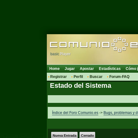
basic
Player
Home
Jugar
Apostar
Estadísticas
Cómo j
Registrar
Perfil
Buscar
Forum-FAQ
Estado del Sistema
Índice del Foro Comunio.es
->
Bugs, problemas y 
Nueva Entrada
Cerrado