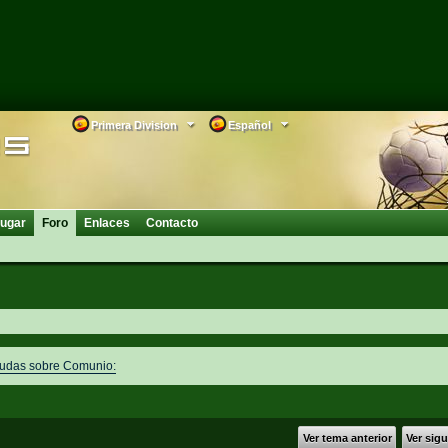
Primera Division
Español
ugar
Foro
Enlaces
Contacto
dudas sobre Comunio:
Ver tema anterior
Ver sig