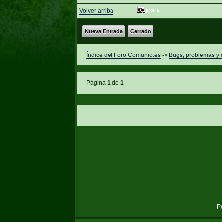
Volver arriba
Nueva Entrada
Cerrado
Índice del Foro Comunio.es
->
Bugs, problemas y
Página
1
de
1
P