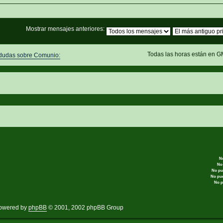
Mostrar mensajes anteriores:
Todas las horas están en G
 dudas sobre Comunio:
N
No
No pu
No pu
No p
owered by
phpBB
© 2001, 2002 phpBB Group