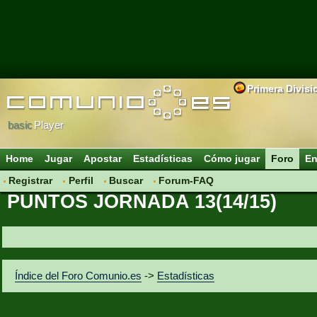
Primera Divisi
basic
Player
Home
Jugar
Apostar
Estadísticas
Cómo jugar
Foro
En
Registrar
Perfil
Buscar
Forum-FAQ
PUNTOS JORNADA 13(14/15)
Índice del Foro Comunio.es
->
Estadísticas