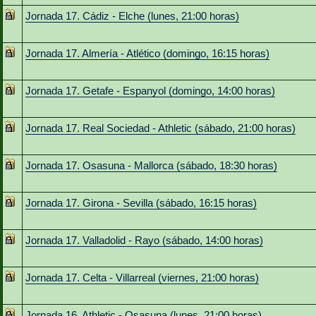
Jornada 17. Cádiz - Elche (lunes, 21:00 horas)
Jornada 17. Almería - Atlético (domingo, 16:15 horas)
Jornada 17. Getafe - Espanyol (domingo, 14:00 horas)
Jornada 17. Real Sociedad - Athletic (sábado, 21:00 horas)
Jornada 17. Osasuna - Mallorca (sábado, 18:30 horas)
Jornada 17. Girona - Sevilla (sábado, 16:15 horas)
Jornada 17. Valladolid - Rayo (sábado, 14:00 horas)
Jornada 17. Celta - Villarreal (viernes, 21:00 horas)
Jornada 16. Athletic - Osasuna (lunes, 21:00 horas)