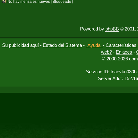
No hay mensajes nuevos [ Bloqueado ]
Powered by
phpBB
© 2001, 
Su publicidad aquí
-
Estado del Sistema
-
Ayuda
-
Características
web?
-
Enlaces
-
© 2000-2026 comu
Session ID: tnacvkn030h
Server Addr: 192.1