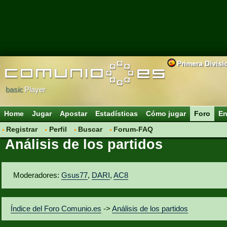
Primera Divisi
basic
Player
Home
Jugar
Apostar
Estadísticas
Cómo jugar
Foro
En
Registrar
Perfil
Buscar
Forum-FAQ
Análisis de los partidos
Moderadores:
Gsus77
,
DARI
,
AC8
Índice del Foro Comunio.es
->
Análisis de los partidos