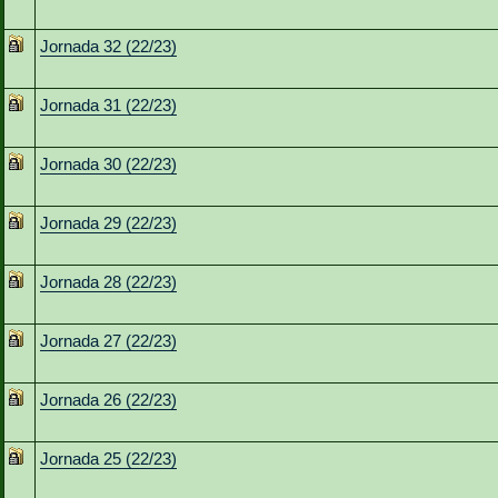
Jornada 32 (22/23)
Jornada 31 (22/23)
Jornada 30 (22/23)
Jornada 29 (22/23)
Jornada 28 (22/23)
Jornada 27 (22/23)
Jornada 26 (22/23)
Jornada 25 (22/23)