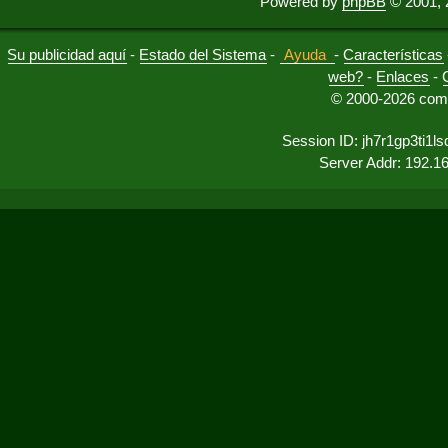
Powered by
phpBB
© 2001, 
Su publicidad aquí
-
Estado del Sistema
-
Ayuda
-
Características
web?
-
Enlaces
-
© 2000-2026 comu
Session ID: jh7r1gp3ti1
Server Addr: 192.1