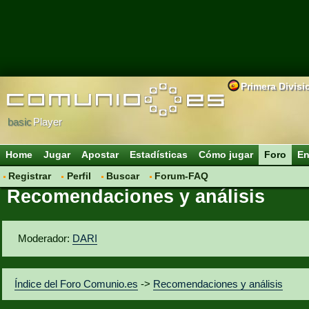
Primera Divisi
basic
Player
Home
Jugar
Apostar
Estadísticas
Cómo jugar
Foro
En
Registrar
Perfil
Buscar
Forum-FAQ
Recomendaciones y análisis
Moderador:
DARI
Índice del Foro Comunio.es
->
Recomendaciones y análisis