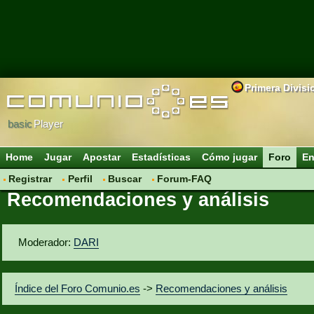
Primera Divisi
basic
Player
Home
Jugar
Apostar
Estadísticas
Cómo jugar
Foro
En
Registrar
Perfil
Buscar
Forum-FAQ
Recomendaciones y análisis
Moderador:
DARI
Índice del Foro Comunio.es
->
Recomendaciones y análisis