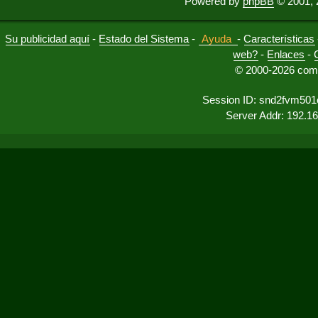
Powered by
phpBB
© 2001, 
Su publicidad aquí
-
Estado del Sistema
-
Ayuda
-
Características
web?
-
Enlaces
-
© 2000-2026 comu
Session ID: snd2fvm501c
Server Addr: 192.1