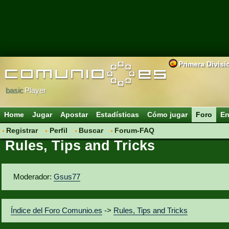
Primera Divisi
basic
Player
Home
Jugar
Apostar
Estadísticas
Cómo jugar
Foro
En
Registrar
Perfil
Buscar
Forum-FAQ
Rules, Tips and Tricks
Moderador:
Gsus77
Índice del Foro Comunio.es
->
Rules, Tips and Tricks