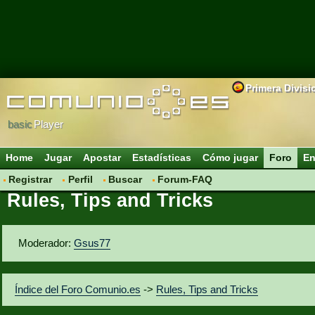
Primera Divisi
basic
Player
Home
Jugar
Apostar
Estadísticas
Cómo jugar
Foro
En
Registrar
Perfil
Buscar
Forum-FAQ
Rules, Tips and Tricks
Moderador:
Gsus77
Índice del Foro Comunio.es
->
Rules, Tips and Tricks