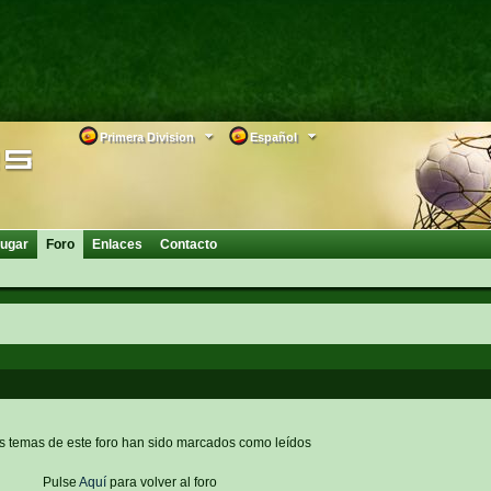
Primera Division
Español
ugar
Foro
Enlaces
Contacto
s temas de este foro han sido marcados como leídos
Pulse
Aquí
para volver al foro