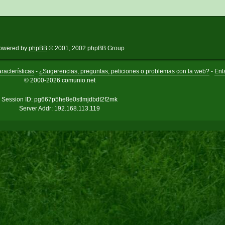
owered by
phpBB
© 2001, 2002 phpBB Group
racterísticas
-
¿Sugerencias, preguntas, peticiones o problemas con la web?
-
Enl
© 2000-2026 comunio.net
Session ID: pg667p5he8e0stlmjdbdt2f2mk
Server Addr: 192.168.113.119