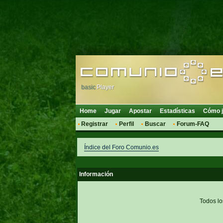
basic
Player
Home
Jugar
Apostar
Estadísticas
Cómo j
Registrar
Perfil
Buscar
Forum-FAQ
Índice del Foro Comunio.es
Información
Todos lo