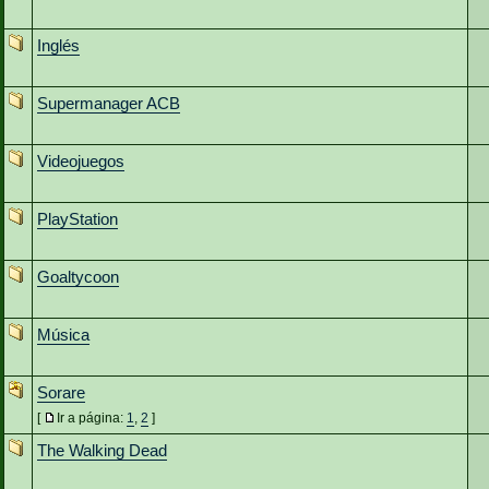
Inglés
Supermanager ACB
Videojuegos
PlayStation
Goaltycoon
Música
Sorare
[
Ir a página:
1
,
2
]
The Walking Dead