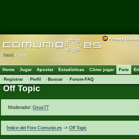
Primera Divisi
basic
Player
Home
Jugar
Apostar
Estadísticas
Cómo jugar
Foro
En
Registrar
Perfil
Buscar
Forum-FAQ
Off Topic
Moderador:
Gsus77
Índice del Foro Comunio.es
->
Off Topic