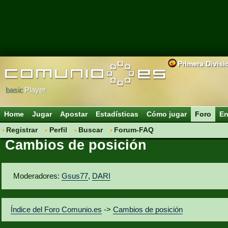
Primera Divisi
basic
Player
Home
Jugar
Apostar
Estadísticas
Cómo jugar
Foro
En
Registrar
Perfil
Buscar
Forum-FAQ
Cambios de posición
Moderadores:
Gsus77
,
DARI
Índice del Foro Comunio.es
->
Cambios de posición