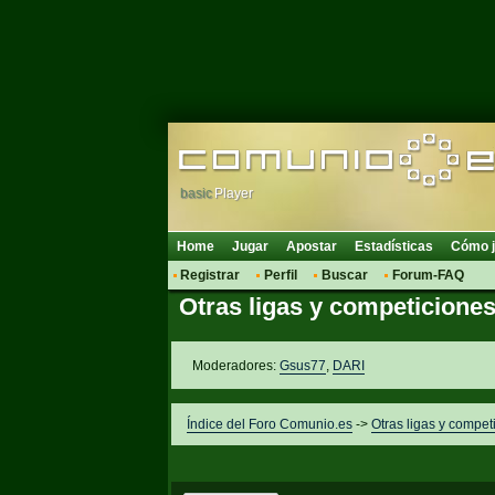
basic
Player
Home
Jugar
Apostar
Estadísticas
Cómo j
Registrar
Perfil
Buscar
Forum-FAQ
Otras ligas y competicione
Moderadores:
Gsus77
,
DARI
Índice del Foro Comunio.es
->
Otras ligas y compet