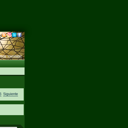
Help translate!
6
Siguiente