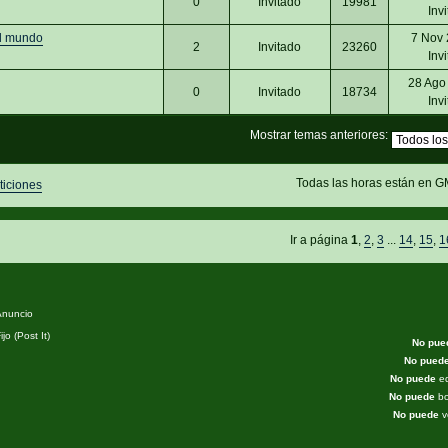
0
Invitado
19981
Inv
el mundo
7 Nov 
2
Invitado
23260
Inv
28 Ago
0
Invitado
18734
Inv
Mostrar temas anteriores:
Todas las horas están en G
ticiones
Ir a página
1
,
2
,
3
...
14
,
15
,
1
nuncio
jo (Post It)
No pue
No pued
No puede
ed
No puede
bo
No puede
v