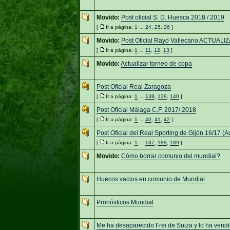
Movido:
Post oficial S. D. Huesca 2018 / 2019
[
Ir a página:
1
...
24
,
25
,
26
]
Movido:
Post Oficial Rayo Vallecano ACTUALI
[
Ir a página:
1
...
11
,
12
,
13
]
Movido:
Actualizar torneo de copa
Post Oficial Real Zaragoza
[
Ir a página:
1
...
138
,
139
,
140
]
Post Oficial Málaga C.F. 2017/ 2018
[
Ir a página:
1
...
40
,
41
,
42
]
Post Oficial del Real Sporting de Gijón 16/17 (A
[
Ir a página:
1
...
187
,
188
,
189
]
Movido:
Cómo borrar comunio del mundial?
Huecos vacios en comunio de Mundial
Pronósticos Mundial
Me ha desaparecido Frei de Suiza y lo ha vend