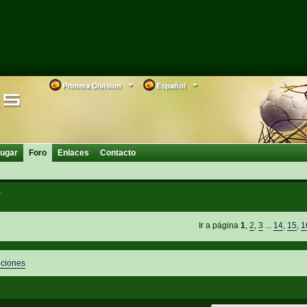
Primera Division
Español
ugar
Foro
Enlaces
Contacto
s
Ir a página
1
,
2
,
3
...
14
,
15
,
1
iciones