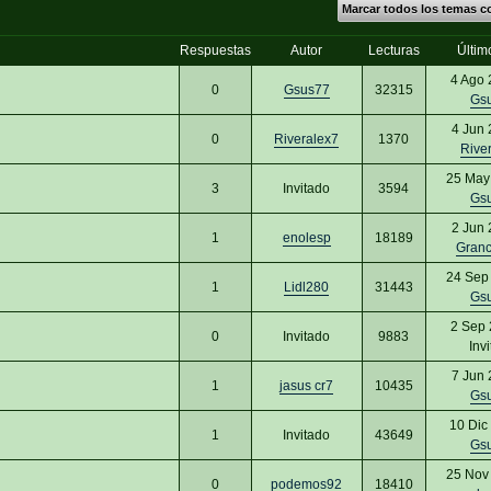
Marcar todos los temas c
Respuestas
Autor
Lecturas
Últim
4 Ago 
0
Gsus77
32315
Gs
4 Jun 
0
Riveralex7
1370
Rive
25 May
3
Invitado
3594
Gs
2 Jun 
1
enolesp
18189
Gran
24 Sep
1
Lidl280
31443
Gs
2 Sep 
0
Invitado
9883
Inv
7 Jun 
1
jasus cr7
10435
Gs
10 Dic
1
Invitado
43649
Gs
25 Nov
0
podemos92
18410