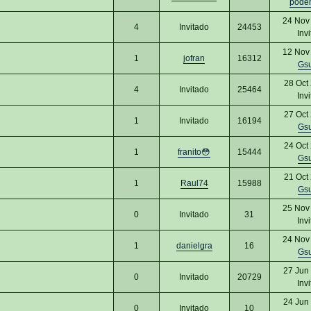
pode
24 Nov
4
Invitado
24453
Inv
12 Nov
1
jofran
16312
Gs
28 Oct
4
Invitado
25464
Inv
27 Oct
1
Invitado
16194
Gs
24 Oct
1
franito😳
15444
Gs
21 Oct
1
Raul74
15988
Gs
25 Nov
0
Invitado
31
Inv
24 Nov
1
danielgra
16
Gs
27 Jun
0
Invitado
20729
Inv
24 Jun
0
Invitado
10