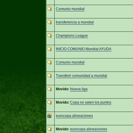
Comunio mundial
transferencia a mundial
Champions League
INICIO COMUNIO Mundial AYUDA
Comunio mundial
Transferir comunidad a mundial
Movido:
Nueva liga
Movido:
Copa no salen los puntos
eurocopa alineaciones
Movido:
eurocopa alineaciones