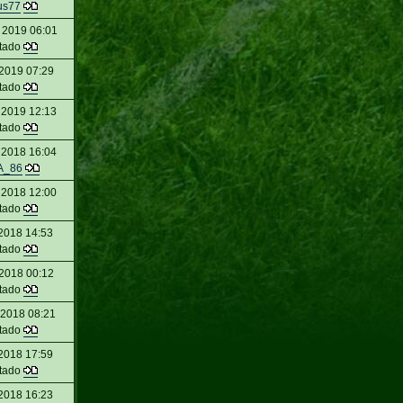
us77
 2019 06:01
itado
2019 07:29
itado
 2019 12:13
itado
 2018 16:04
A_86
 2018 12:00
itado
2018 14:53
itado
 2018 00:12
itado
 2018 08:21
itado
2018 17:59
itado
2018 16:23