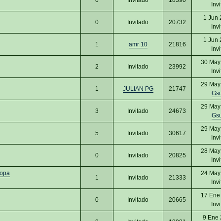
Inv
1 Jun 
0
Invitado
20732
Inv
1 Jun 
1
amr 10
21816
Inv
30 May
2
Invitado
23992
Inv
29 May
1
JULIAN PG
21747
Gs
29 May
3
Invitado
24673
Gs
29 May
5
Invitado
30617
Inv
28 May
0
Invitado
20825
Inv
Copa
24 May
1
Invitado
21333
Inv
17 Ene
0
Invitado
20665
Inv
9 Ene 