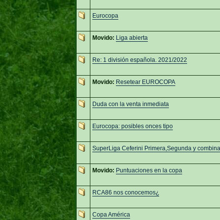
Eurocopa
Movido:
Liga abierta
Re: 1 división española. 2021/2022
Movido:
Resetear EUROCOPA
Duda con la venta inmediata
Eurocopa: posibles onces tipo
SuperLiga Ceferini Primera,Segunda y combin
Movido:
Puntuaciones en la copa
RCA86 nos conocemos¿
Copa América