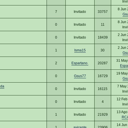
Inv
8 Jun 
7
Invitado
33757
Gs
8 Jun 
0
Invitado
11
Inv
2 Jun 
0
Invitado
18439
Inv
2 Jun 
1
Isma15
30
Gs
31 May
2
Espartano.
20287
Espa
19 May
0
Gsus77
16729
Gs
ada
7 May 
0
Invitado
16115
Inv
12 Feb
0
Invitado
4
Inv
13 Ago
1
Invitado
21929
RC
14 Jun
1
avicente
23906