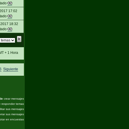
itado
2017 17:02
itado
 2017 18:32
itado
MT + 1 Hora
6
Siguiente
de
crear mensajes
e
responder temas
itar sus mensajes
rrar sus mensajes
otar en encuestas