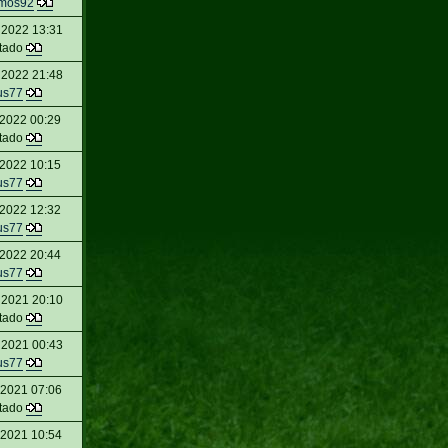
mos92
 2022 13:31
itado
 2022 21:48
us77
 2022 00:29
itado
 2022 10:15
us77
 2022 12:32
us77
 2022 20:44
us77
 2021 20:10
itado
 2021 00:43
us77
 2021 07:06
itado
 2021 10:54