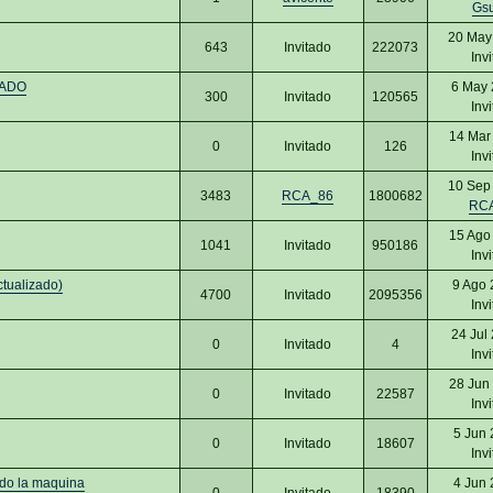
Gs
20 May
643
Invitado
222073
Inv
ZADO
6 May 
300
Invitado
120565
Inv
14 Mar
0
Invitado
126
Inv
10 Sep
3483
RCA_86
1800682
RC
15 Ago
1041
Invitado
950186
Inv
ctualizado)
9 Ago 
4700
Invitado
2095356
Inv
24 Jul
0
Invitado
4
Inv
28 Jun
0
Invitado
22587
Inv
5 Jun 
0
Invitado
18607
Inv
ido la maquina
4 Jun 
0
Invitado
18390