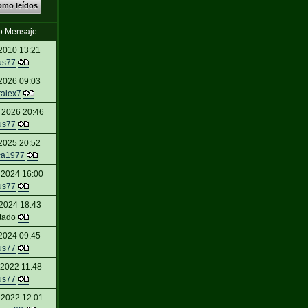
omo leídos
o Mensaje
2010 13:21
us77
2026 09:03
ralex7
 2026 20:46
us77
2025 20:52
ca1977
 2024 16:00
us77
2024 18:43
itado
2024 09:45
us77
 2022 11:48
us77
 2022 12:01