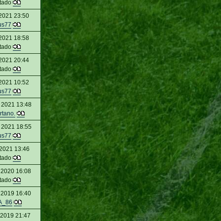
itado
2021 23:50
us77
2021 18:58
itado
2021 20:44
itado
2021 10:52
us77
 2021 13:48
rtano.
 2021 18:55
us77
2021 13:46
itado
 2020 16:08
itado
 2019 16:40
A_86
 2019 21:47