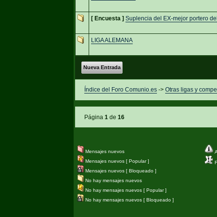
[ Encuesta ]
Suplencia del EX-mejor portero d
LIGA ALEMANA
Nueva Entrada
Índice del Foro Comunio.es
->
Otras ligas y compe
Página
1
de
16
Mensajes nuevos
A
Mensajes nuevos [ Popular ]
Fi
Mensajes nuevos [ Bloqueado ]
No hay mensajes nuevos
No hay mensajes nuevos [ Popular ]
No hay mensajes nuevos [ Bloqueado ]