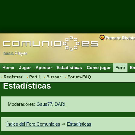
Primera Divisi
basic
Player
Home
Jugar
Apostar
Estadísticas
Cómo jugar
Foro
En
Registrar
Perfil
Buscar
Forum-FAQ
Estadísticas
Moderadores:
Gsus77
,
DARI
Índice del Foro Comunio.es
->
Estadísticas