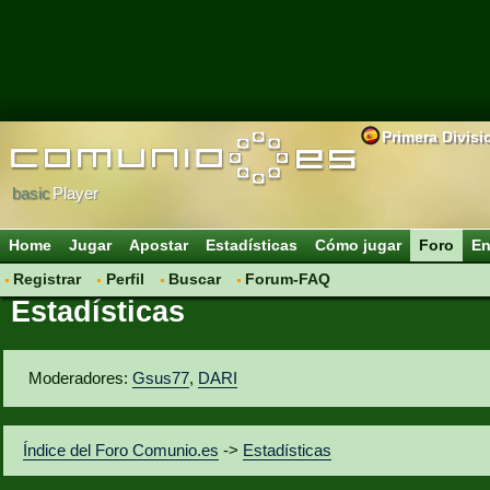
Primera Divisi
basic
Player
Home
Jugar
Apostar
Estadísticas
Cómo jugar
Foro
En
Registrar
Perfil
Buscar
Forum-FAQ
Estadísticas
Moderadores:
Gsus77
,
DARI
Índice del Foro Comunio.es
->
Estadísticas