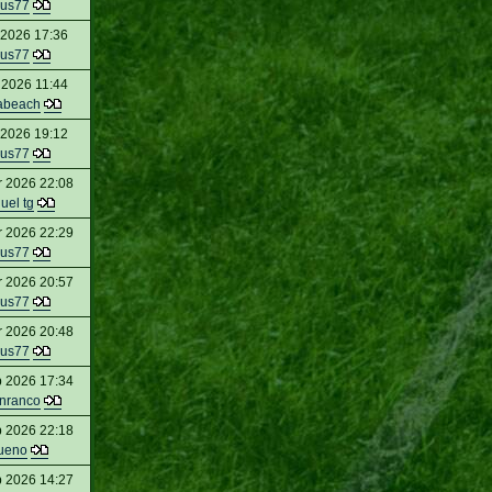
us77
 2026 17:36
us77
 2026 11:44
abeach
 2026 19:12
us77
r 2026 22:08
uel tg
r 2026 22:29
us77
r 2026 20:57
us77
r 2026 20:48
us77
b 2026 17:34
nranco
b 2026 22:18
ueno
b 2026 14:27