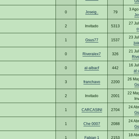
Gs
3 Ago
0
Joseig..
79
Jo
27 Ju
2
Invitado
5313
o
23 Ju
1
Gsus77
1537
jua
21 Ju
0
Riveralex7
326
Riv
16 Ju
0
al-albacf
442
al-
26 Ma
3
franchavo
2200
Gs
22 Ma
2
Invitado
2001
In
24 Ab
1
CARCASINI
2704
Gs
24 Ab
1
Che 0007
2088
Gs
18 Ab
1
Fabian 1
2153