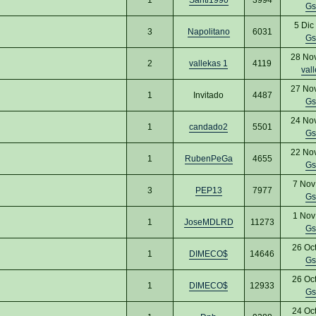
Gs
5 Dic
3
Napolitano
6031
Gs
28 No
2
vallekas 1
4119
val
27 No
1
Invitado
4487
Gs
24 No
1
candado2
5501
Gs
22 No
1
RubenPeGa
4655
Gs
7 Nov
3
PEP13
7977
Gs
1 Nov
1
JoseMDLRD
11273
Gs
26 Oc
1
DIMECO$
14646
Gs
26 Oc
1
DIMECO$
12933
Gs
24 Oc