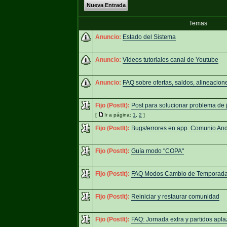
Nueva Entrada
Temas
Anuncio:
Estado del Sistema
Anuncio:
Videos tutoriales canal de Youtube
Anuncio:
FAQ sobre ofertas, saldos, alineacione
Fijo (PostIt):
Post para solucionar problema de 
[
Ir a página:
1
,
2
]
Fijo (PostIt):
Bugs/errores en app. Comunio And
Fijo (PostIt):
Guía modo "COPA"
Fijo (PostIt):
FAQ Modos Cambio de Temporad
Fijo (PostIt):
Reiniciar y restaurar comunidad
Fijo (PostIt):
FAQ: Jornada extra y partidos apl