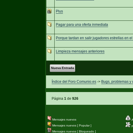
Plus
Pagar para una oferta inmediata
Porque tardan en salir jugadores estrellas en 
Limpieza mensajes anteriores
Nueva Entrada
Índice del Foro Comunio.es
->
Bugs, problemas y
Página
1
de
926
Mensajes nuevos
A
Mensajes nuevos [ Popular ]
Fi
Mensajes nuevos [ Bloqueado ]