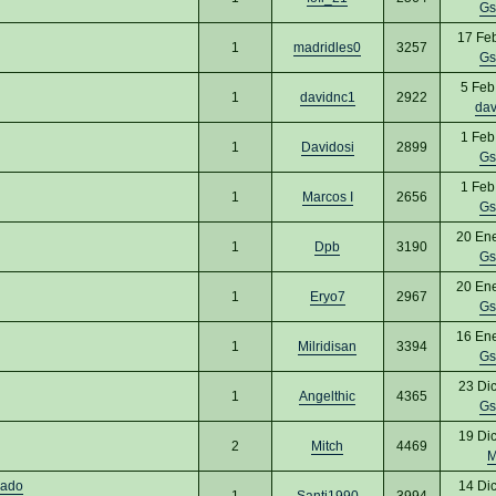
Gs
17 Fe
1
madridles0
3257
Gs
5 Feb
1
davidnc1
2922
dav
1 Feb
1
Davidosi
2899
Gs
1 Feb
1
Marcos I
2656
Gs
20 En
1
Dpb
3190
Gs
20 En
1
Eryo7
2967
Gs
16 En
1
Milridisan
3394
Gs
23 Di
1
Angelthic
4365
Gs
19 Di
2
Mitch
4469
M
cado
14 Di
1
Santi1990
3994