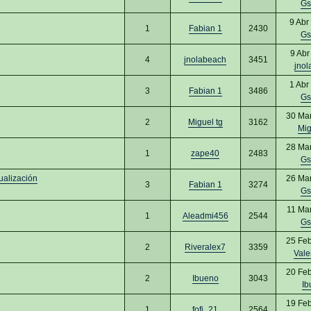
Gs
9 Abr
1
Fabian 1
2430
Gs
9 Abr
4
jnolabeach
3451
jnol
1 Abr
3
Fabian 1
3486
Gs
30 Ma
2
Miguel tg
3162
Mig
28 Ma
1
zape40
2483
Gs
ualización
26 Ma
3
Fabian 1
3274
Gs
11 Ma
1
Aleadmi456
2544
Gs
25 Fe
2
Riveralex7
3359
Vale
20 Fe
2
Ibueno
3043
Ib
19 Fe
1
fofi_21
2564