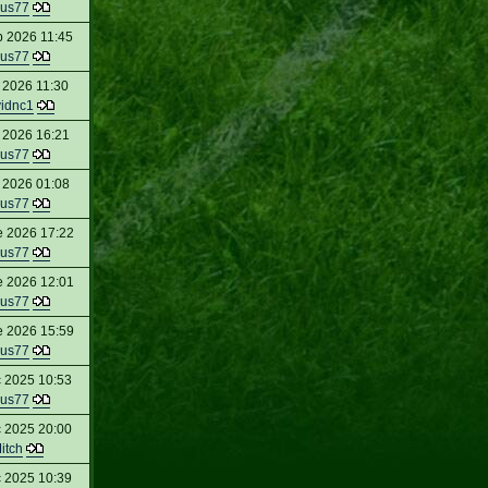
us77
b 2026 11:45
us77
 2026 11:30
idnc1
 2026 16:21
us77
 2026 01:08
us77
e 2026 17:22
us77
e 2026 12:01
us77
e 2026 15:59
us77
c 2025 10:53
us77
c 2025 20:00
itch
c 2025 10:39