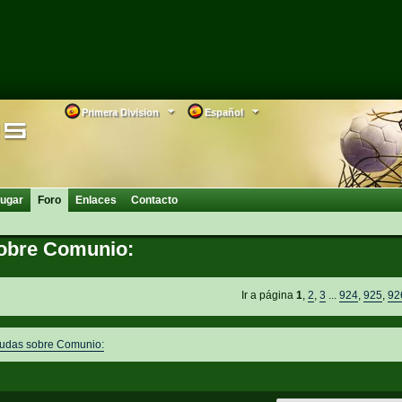
Primera Division
Español
ugar
Foro
Enlaces
Contacto
obre Comunio:
Ir a página
1
,
2
,
3
...
924
,
925
,
92
dudas sobre Comunio: