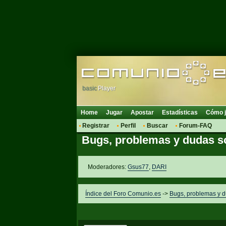
basic
Player
Home
Jugar
Apostar
Estadísticas
Cómo j
Registrar
Perfil
Buscar
Forum-FAQ
Bugs, problemas y dudas s
Moderadores:
Gsus77
,
DARI
Índice del Foro Comunio.es
->
Bugs, problemas y 