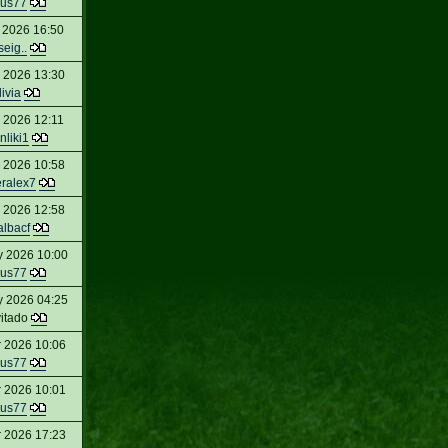
us77
 2026 16:50
seig..
l 2026 13:30
livia
l 2026 12:11
nliki1
l 2026 10:58
eralex7
l 2026 12:58
albacf
y 2026 10:00
us77
y 2026 04:25
vitado
r 2026 10:06
us77
r 2026 10:01
us77
r 2026 17:23