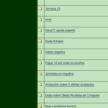
Jornada 19
error
Gsus77 ayuda urgente
Duda fichajes
Saldo negativo
Pagar 1€ por estar en positivo
Jornadas en negativo
Aclaración sobre 2 ofertas aceptadas
Duda sobre Oferta Recibida de Computer
Bug o problema tecnico