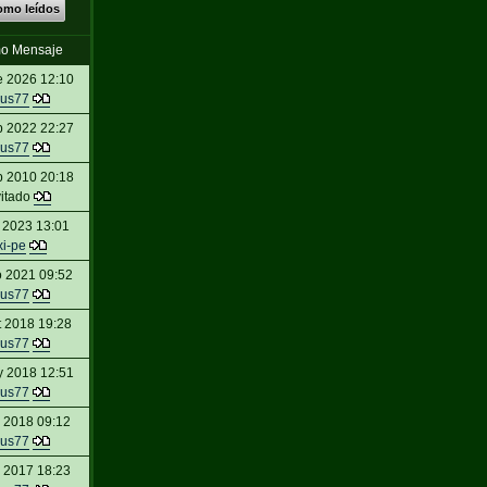
omo leídos
mo Mensaje
e 2026 12:10
us77
p 2022 22:27
us77
p 2010 20:18
vitado
 2023 13:01
txi-pe
o 2021 09:52
us77
t 2018 19:28
us77
y 2018 12:51
us77
 2018 09:12
us77
c 2017 18:23