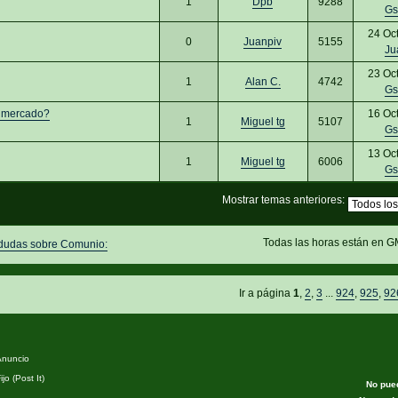
1
Dpb
9288
Gs
24 Oc
0
Juanpiv
5155
Ju
23 Oc
1
Alan C.
4742
Gs
el mercado?
16 Oc
1
Miguel tg
5107
Gs
13 Oc
1
Miguel tg
6006
Gs
Mostrar temas anteriores:
Todas las horas están en G
 dudas sobre Comunio:
Ir a página
1
,
2
,
3
...
924
,
925
,
92
nuncio
jo (Post It)
No pue