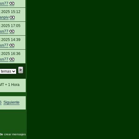
us77
t 2025 15:12
anpiv
t 2025 17:05
us77
t 2025 14:39
us77
t 2025 16:36
us77
MT + 1 Hora
6
Siguiente
de
crear mensajes