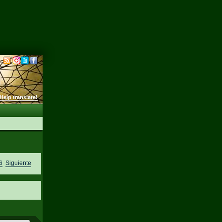
Help translate!
6
Siguiente