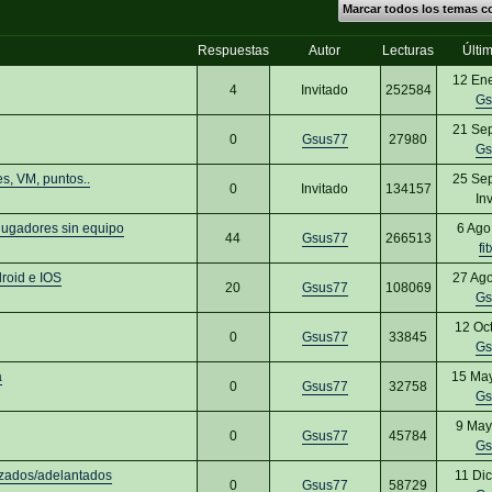
Marcar todos los temas c
Respuestas
Autor
Lecturas
Últi
12 En
4
Invitado
252584
Gs
21 Se
0
Gsus77
27980
Gs
s, VM, puntos..
25 Se
0
Invitado
134157
In
jugadores sin equipo
6 Ago
44
Gsus77
266513
fi
roid e IOS
27 Ag
20
Gsus77
108069
Gs
12 Oc
0
Gsus77
33845
Gs
a
15 Ma
0
Gsus77
32758
Gs
9 May
0
Gsus77
45784
Gs
azados/adelantados
11 Di
0
Gsus77
58729