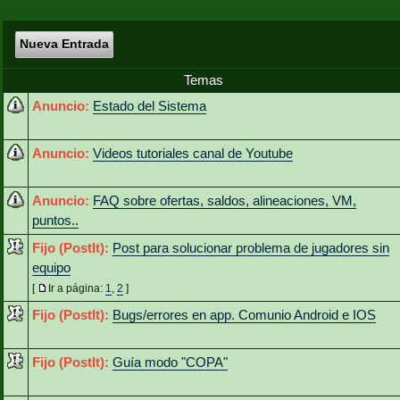
Nueva Entrada
Temas
Anuncio:
Estado del Sistema
Anuncio:
Videos tutoriales canal de Youtube
Anuncio:
FAQ sobre ofertas, saldos, alineaciones, VM,
puntos..
Fijo (PostIt):
Post para solucionar problema de jugadores sin
equipo
[
Ir a página:
1
,
2
]
Fijo (PostIt):
Bugs/errores en app. Comunio Android e IOS
Fijo (PostIt):
Guía modo "COPA"