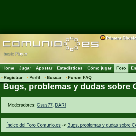
Primera Divisi
basic
Player
Home
Jugar
Apostar
Estadísticas
Cómo jugar
Foro
En
Registrar
Perfil
Buscar
Forum-FAQ
Bugs, problemas y dudas sobre
Moderadores:
Gsus77
,
DARI
Índice del Foro Comunio.es
->
Bugs, problemas y dudas sobre C