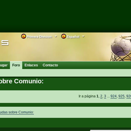
Primera Division
Español
ugar
Foro
Enlaces
Contacto
obre Comunio:
Ir a página
1
,
2
,
3
...
924
,
925
,
92
dudas sobre Comunio: