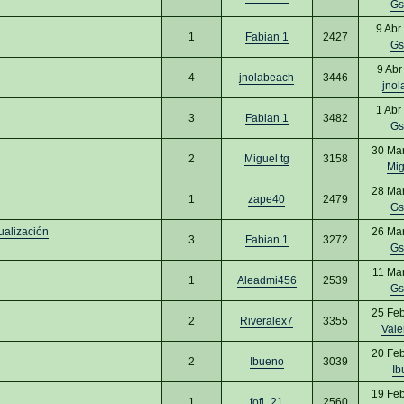
Gs
9 Abr
1
Fabian 1
2427
Gs
9 Abr
4
jnolabeach
3446
jnol
1 Abr
3
Fabian 1
3482
Gs
30 Ma
2
Miguel tg
3158
Mig
28 Ma
1
zape40
2479
Gs
ualización
26 Ma
3
Fabian 1
3272
Gs
11 Ma
1
Aleadmi456
2539
Gs
25 Fe
2
Riveralex7
3355
Vale
20 Fe
2
Ibueno
3039
Ib
19 Fe
1
fofi_21
2560