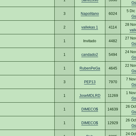
Gs
5 Dic
3
Napolitano
6024
Gs
28 No
2
vallekas 1
4114
val
27 No
1
Invitado
4482
Gs
24 No
1
candado2
5494
Gs
22 No
1
RubenPeGa
4645
Gs
7 Nov
3
PEP13
7970
Gs
1 Nov
1
JoseMDLRD
11269
Gs
26 Oc
1
DIMECO$
14639
Gs
26 Oc
1
DIMECO$
12929
Gs
24 Oc