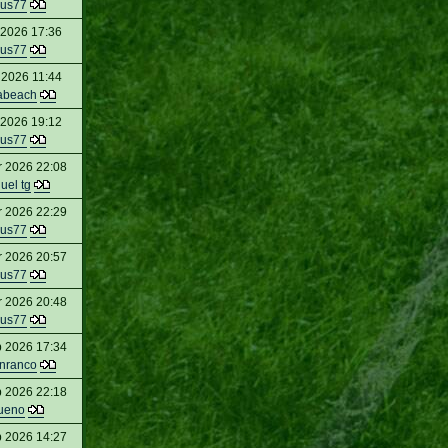
us77
 2026 17:36
us77
 2026 11:44
abeach
 2026 19:12
us77
r 2026 22:08
uel tg
r 2026 22:29
us77
r 2026 20:57
us77
r 2026 20:48
us77
b 2026 17:34
nranco
b 2026 22:18
ueno
b 2026 14:27