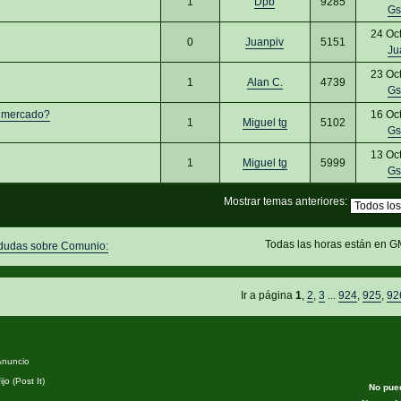
1
Dpb
9285
Gs
24 Oc
0
Juanpiv
5151
Ju
23 Oc
1
Alan C.
4739
Gs
el mercado?
16 Oc
1
Miguel tg
5102
Gs
13 Oc
1
Miguel tg
5999
Gs
Mostrar temas anteriores:
Todas las horas están en G
 dudas sobre Comunio:
Ir a página
1
,
2
,
3
...
924
,
925
,
92
nuncio
jo (Post It)
No pue