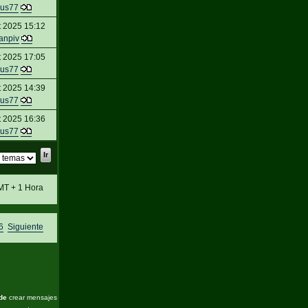
us77
t 2025 15:12
anpiv
t 2025 17:05
us77
t 2025 14:39
us77
t 2025 16:36
us77
MT + 1 Hora
6
Siguiente
de
crear mensajes