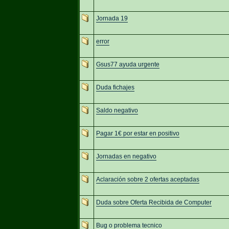
Jornada 19
error
Gsus77 ayuda urgente
Duda fichajes
Saldo negativo
Pagar 1€ por estar en positivo
Jornadas en negativo
Aclaración sobre 2 ofertas aceptadas
Duda sobre Oferta Recibida de Computer
Bug o problema tecnico