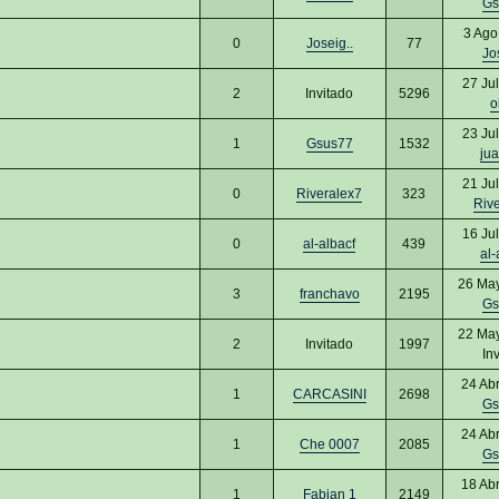
Gs
3 Ago
0
Joseig..
77
Jo
27 Ju
2
Invitado
5296
o
23 Ju
1
Gsus77
1532
jua
21 Ju
0
Riveralex7
323
Riv
16 Ju
0
al-albacf
439
al-
26 Ma
3
franchavo
2195
Gs
22 Ma
2
Invitado
1997
In
24 Ab
1
CARCASINI
2698
Gs
24 Ab
1
Che 0007
2085
Gs
18 Ab
1
Fabian 1
2149