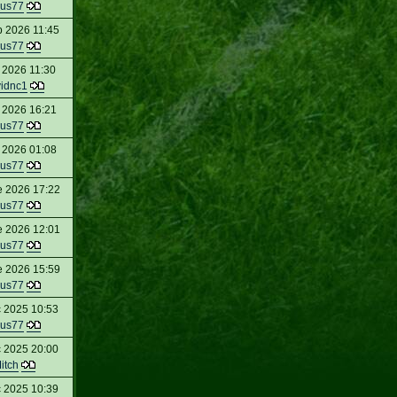
us77
b 2026 11:45
us77
 2026 11:30
idnc1
 2026 16:21
us77
 2026 01:08
us77
e 2026 17:22
us77
e 2026 12:01
us77
e 2026 15:59
us77
c 2025 10:53
us77
c 2025 20:00
itch
c 2025 10:39