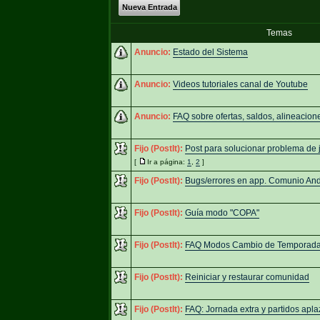
Nueva Entrada
Temas
Anuncio:
Estado del Sistema
Anuncio:
Videos tutoriales canal de Youtube
Anuncio:
FAQ sobre ofertas, saldos, alineacione
Fijo (PostIt):
Post para solucionar problema de 
[
Ir a página:
1
,
2
]
Fijo (PostIt):
Bugs/errores en app. Comunio And
Fijo (PostIt):
Guía modo "COPA"
Fijo (PostIt):
FAQ Modos Cambio de Temporad
Fijo (PostIt):
Reiniciar y restaurar comunidad
Fijo (PostIt):
FAQ: Jornada extra y partidos apl