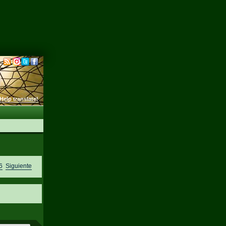
Help translate!
6
Siguiente