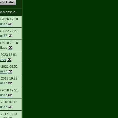
omo leídos
mo Mensaje
e 2026 12:10
us77
p 2022 22:27
us77
p 2010 20:18
vitado
 2023 13:01
txi-pe
o 2021 09:52
us77
t 2018 19:28
us77
y 2018 12:51
us77
 2018 09:12
us77
c 2017 18:23