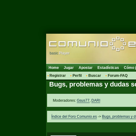
basic
Player
Home
Jugar
Apostar
Estadísticas
Cómo j
Registrar
Perfil
Buscar
Forum-FAQ
Bugs, problemas y dudas s
Moderadores:
Gsus77
,
DARI
Índice del Foro Comunio.es
->
Bugs, problemas y 