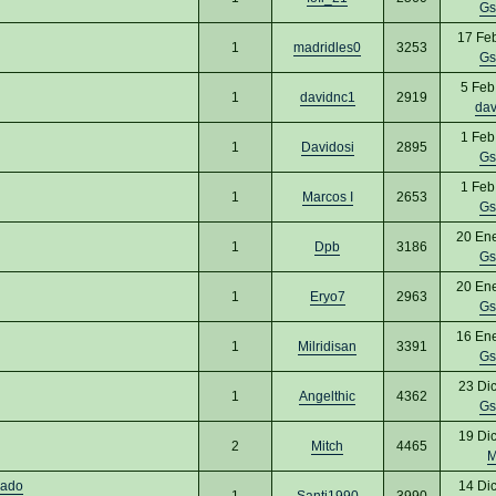
Gs
17 Fe
1
madridles0
3253
Gs
5 Feb
1
davidnc1
2919
dav
1 Feb
1
Davidosi
2895
Gs
1 Feb
1
Marcos I
2653
Gs
20 En
1
Dpb
3186
Gs
20 En
1
Eryo7
2963
Gs
16 En
1
Milridisan
3391
Gs
23 Di
1
Angelthic
4362
Gs
19 Di
2
Mitch
4465
M
cado
14 Di
1
Santi1990
3990