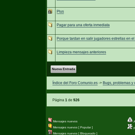
Plus
Pagar para una oferta inmediata
Porque tardan en salir jugadores estrellas en 
Limpieza mensajes anteriores
Nueva Entrada
Índice del Foro Comunio.es
->
Bugs, problemas y
Página
1
de
926
Mensajes nuevos
A
Mensajes nuevos [ Popular ]
Fi
Mensajes nuevos [ Bloqueado ]