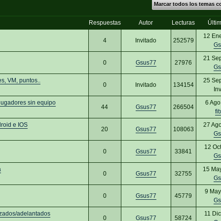
Marcar todos los temas c
Respuestas
Autor
Lecturas
Últi
12 En
4
Invitado
252579
Gs
21 Se
0
Gsus77
27976
Gs
s, VM, puntos..
25 Se
0
Invitado
134154
In
jugadores sin equipo
6 Ago
44
Gsus77
266504
fi
roid e IOS
27 Ag
20
Gsus77
108063
Gs
12 Oc
0
Gsus77
33841
Gs
a
15 Ma
0
Gsus77
32755
Gs
9 May
0
Gsus77
45779
Gs
azados/adelantados
11 Di
0
Gsus77
58724