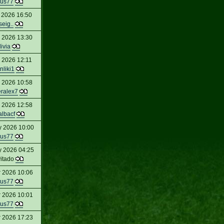
us77
 2026 16:50
seig..
l 2026 13:30
livia
l 2026 12:11
nliki1
l 2026 10:58
eralex7
l 2026 12:58
albacf
y 2026 10:00
us77
y 2026 04:25
vitado
r 2026 10:06
us77
r 2026 10:01
us77
r 2026 17:23