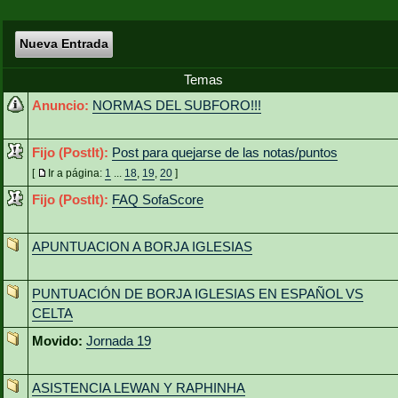
Nueva Entrada
Temas
Anuncio:
NORMAS DEL SUBFORO!!!
Fijo (PostIt):
Post para quejarse de las notas/puntos
[
Ir a página:
1
...
18
,
19
,
20
]
Fijo (PostIt):
FAQ SofaScore
APUNTUACION A BORJA IGLESIAS
PUNTUACIÓN DE BORJA IGLESIAS EN ESPAÑOL VS
CELTA
Movido:
Jornada 19
ASISTENCIA LEWAN Y RAPHINHA