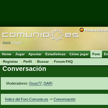
Primera Divisi
basic
Player
Home
Jugar
Apostar
Estadísticas
Cómo jugar
Foro
En
Registrar
Perfil
Buscar
Forum-FAQ
Conversación
Moderadores:
Gsus77
,
DARI
Índice del Foro Comunio.es
->
Conversación