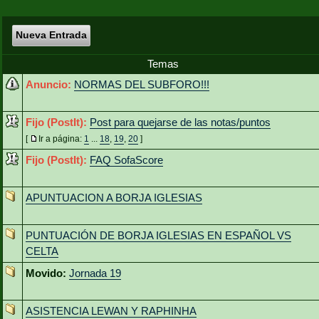
Nueva Entrada
Temas
Anuncio:
NORMAS DEL SUBFORO!!!
Fijo (PostIt):
Post para quejarse de las notas/puntos
[
Ir a página:
1
...
18
,
19
,
20
]
Fijo (PostIt):
FAQ SofaScore
APUNTUACION A BORJA IGLESIAS
PUNTUACIÓN DE BORJA IGLESIAS EN ESPAÑOL VS
CELTA
Movido:
Jornada 19
ASISTENCIA LEWAN Y RAPHINHA