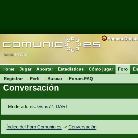
Primera Divisi
basic
Player
Home
Jugar
Apostar
Estadísticas
Cómo jugar
Foro
En
Registrar
Perfil
Buscar
Forum-FAQ
Conversación
Moderadores:
Gsus77
,
DARI
Índice del Foro Comunio.es
->
Conversación