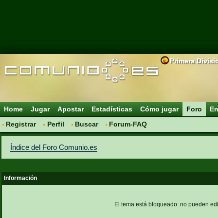
Primera Divisi
Home
Jugar
Apostar
Estadísticas
Cómo jugar
Foro
En
Registrar
Perfil
Buscar
Forum-FAQ
Índice del Foro Comunio.es
Información
El tema está bloqueado: no pueden edi