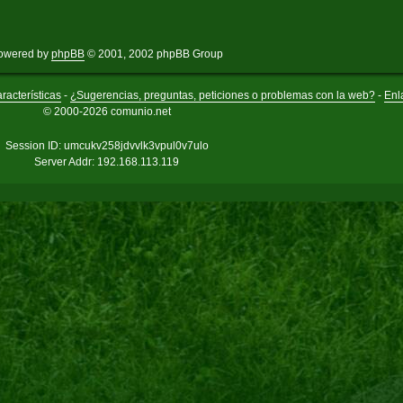
owered by
phpBB
© 2001, 2002 phpBB Group
racterísticas
-
¿Sugerencias, preguntas, peticiones o problemas con la web?
-
Enl
© 2000-2026 comunio.net
Session ID: umcukv258jdvvlk3vpul0v7ulo
Server Addr: 192.168.113.119