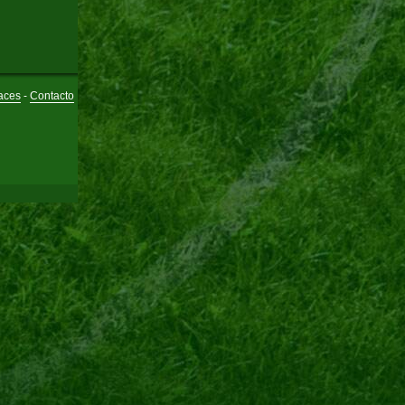
aces
-
Contacto