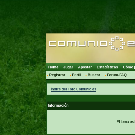
Home
Jugar
Apostar
Estadísticas
Cómo j
Registrar
Perfil
Buscar
Forum-FAQ
Índice del Foro Comunio.es
Información
El tema es