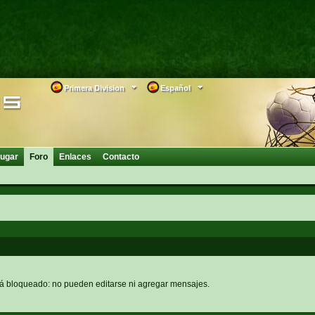
Primera Division
Español
ugar
Foro
Enlaces
Contacto
tá bloqueado: no pueden editarse ni agregar mensajes.