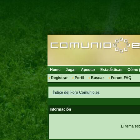
Home
Jugar
Apostar
Estadísticas
Cómo j
Registrar
Perfil
Buscar
Forum-FAQ
Índice del Foro Comunio.es
Información
El tema es