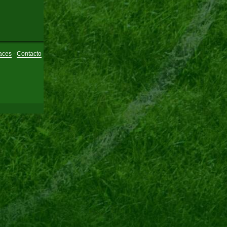
aces
-
Contacto