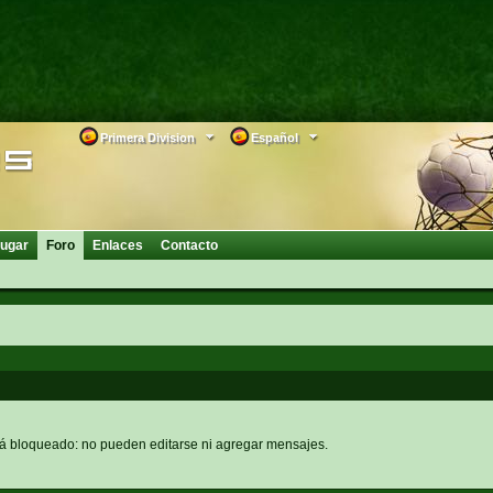
Primera Division
Español
ugar
Foro
Enlaces
Contacto
tá bloqueado: no pueden editarse ni agregar mensajes.