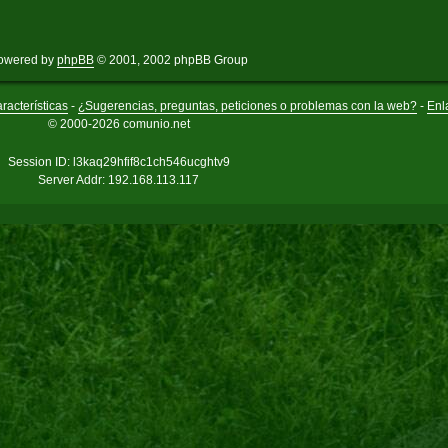
owered by
phpBB
© 2001, 2002 phpBB Group
racterísticas
-
¿Sugerencias, preguntas, peticiones o problemas con la web?
-
Enl
© 2000-2026 comunio.net
Session ID: l3kaq29hfif8c1ch546ucghtv9
Server Addr: 192.168.113.117