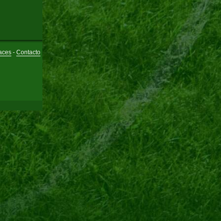
aces
-
Contacto