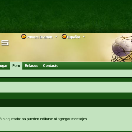
Primera Division
Español
ugar
Foro
Enlaces
Contacto
tá bloqueado: no pueden editarse ni agregar mensajes.