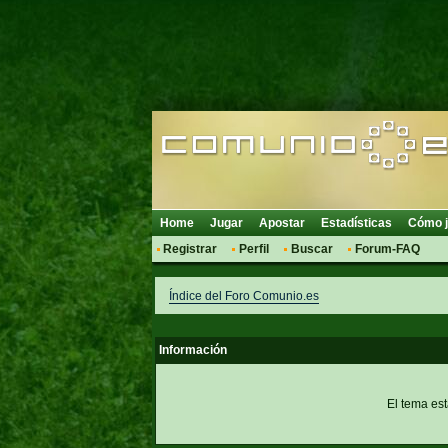
Home
Jugar
Apostar
Estadísticas
Cómo j
Registrar
Perfil
Buscar
Forum-FAQ
Índice del Foro Comunio.es
Información
El tema es