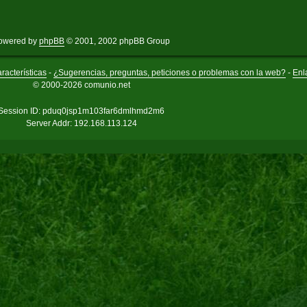
owered by
phpBB
© 2001, 2002 phpBB Group
racterísticas
-
¿Sugerencias, preguntas, peticiones o problemas con la web?
-
Enl
© 2000-2026 comunio.net
Session ID: pduq0jsp1m103far6dmlhmd2m6
Server Addr: 192.168.113.124