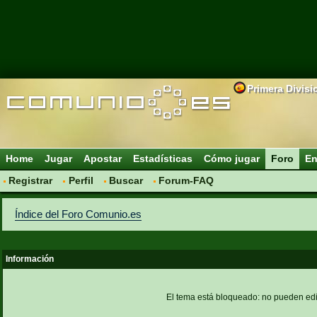
Primera Divisi
Home
Jugar
Apostar
Estadísticas
Cómo jugar
Foro
En
Registrar
Perfil
Buscar
Forum-FAQ
Índice del Foro Comunio.es
Información
El tema está bloqueado: no pueden edi