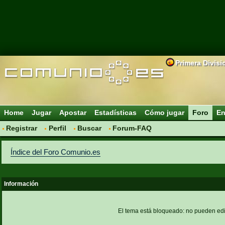
Primera Divisi
Home
Jugar
Apostar
Estadísticas
Cómo jugar
Foro
En
Registrar
Perfil
Buscar
Forum-FAQ
Índice del Foro Comunio.es
Información
El tema está bloqueado: no pueden edi