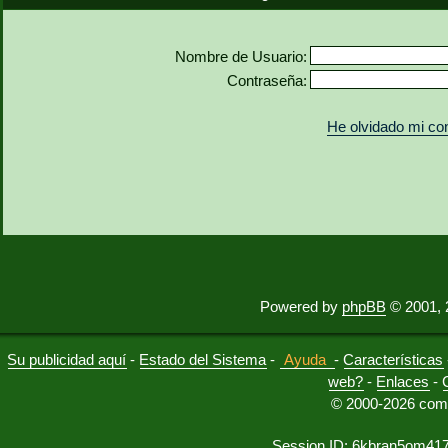
Nombre de Usuario:
Contraseña:
He olvidado mi co
Powered by
phpBB
© 2001, 
Su publicidad aquí
-
Estado del Sistema
-
Ayuda
-
Características
web?
-
Enlaces
-
© 2000-2026 comu
Session ID: 6kbran5om41