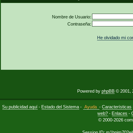
Nombre de Usuario:
Contraseña:
He olvidado mi co
Powered by
phpBB
© 2001, 
Su publicidad aquí
-
Estado del Sistema
-
Ayuda
-
Características
web?
-
Enlaces
-
© 2000-2026 comu
Session ID: m1hpim702ei