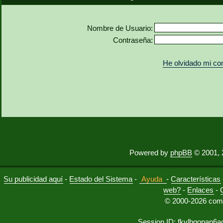
Nombre de Usuario:
Contraseña:
He olvidado mi co
Powered by
phpBB
© 2001, 
Su publicidad aquí
-
Estado del Sistema
-
Ayuda
-
Características
web?
-
Enlaces
-
© 2000-2026 comu
Session ID: fkvlbgopan6