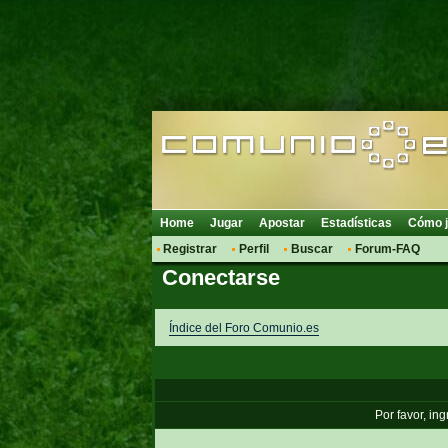
Home
Jugar
Apostar
Estadísticas
Cómo j
Registrar
Perfil
Buscar
Forum-FAQ
Conectarse
Índice del Foro Comunio.es
Por favor, in