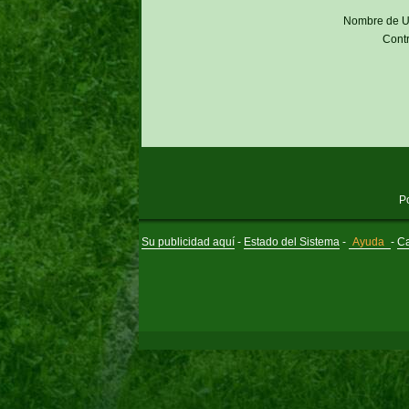
Nombre de U
Cont
P
Su publicidad aquí
-
Estado del Sistema
-
Ayuda
-
Ca