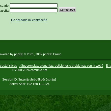
suario:
raseña:
He olvidado mi contraseña
owered by
phpBB
© 2001, 2002 phpBB Group
racterísticas
-
¿Sugerencias, preguntas, peticiones o problemas con la web?
-
Enl
© 2000-2026 comunio.net
Session ID: 3ntsmjjcuhrbo9tjg6c5sbnjq3
Server Addr: 192.168.113.124