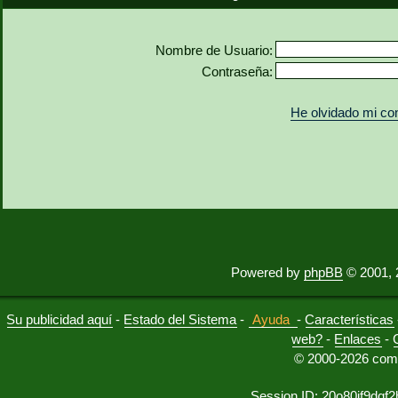
Nombre de Usuario:
Contraseña:
He olvidado mi co
Powered by
phpBB
© 2001, 
Su publicidad aquí
-
Estado del Sistema
-
Ayuda
-
Características
web?
-
Enlaces
-
© 2000-2026 comu
Session ID: 20o80if9dqf