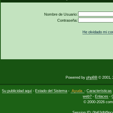
Nombre de Usuario:
Contraseña:
He olvidado mi co
Powered by
phpBB
© 2001, 
Su publicidad aquí
-
Estado del Sistema
-
Ayuda
-
Características
web?
-
Enlaces
-
© 2000-2026 comu
Session ID: 0hj63dhl9pc