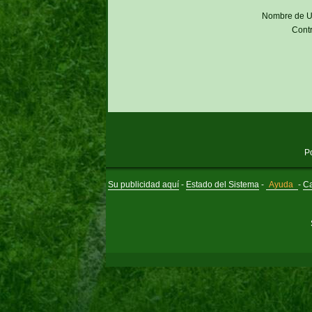
Nombre de U
Cont
P
Su publicidad aquí
-
Estado del Sistema
-
Ayuda
-
Ca