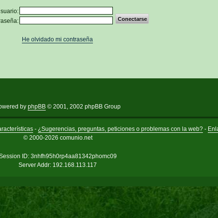
suario:
raseña:
He olvidado mi contraseña
owered by
phpBB
© 2001, 2002 phpBB Group
racterísticas
-
¿Sugerencias, preguntas, peticiones o problemas con la web?
-
Enl
© 2000-2026 comunio.net
Session ID: 3nhfh95h0rp4aa81342phomc09
Server Addr: 192.168.113.117