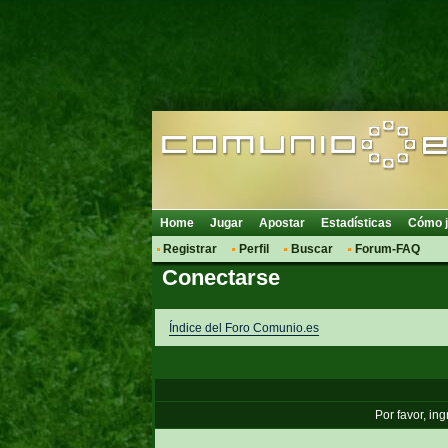
Home
Jugar
Apostar
Estadísticas
Cómo j
Registrar
Perfil
Buscar
Forum-FAQ
Conectarse
Índice del Foro Comunio.es
Por favor, in