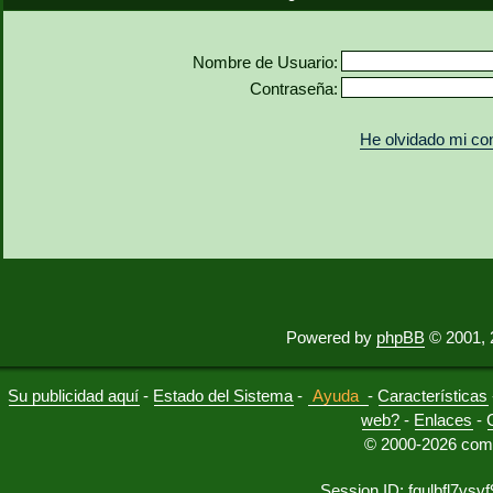
Nombre de Usuario:
Contraseña:
He olvidado mi co
Powered by
phpBB
© 2001, 
Su publicidad aquí
-
Estado del Sistema
-
Ayuda
-
Características
web?
-
Enlaces
-
© 2000-2026 comu
Session ID: fgulbfl7vsvf