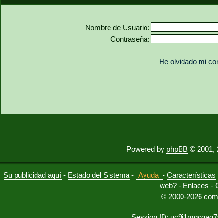
Nombre de Usuario:
Contraseña:
He olvidado mi co
Powered by
phpBB
© 2001, 
Su publicidad aquí
-
Estado del Sistema
-
Ayuda
-
Características
web?
-
Enlaces
-
© 2000-2026 comu
Session ID: uc9i1mgcgag