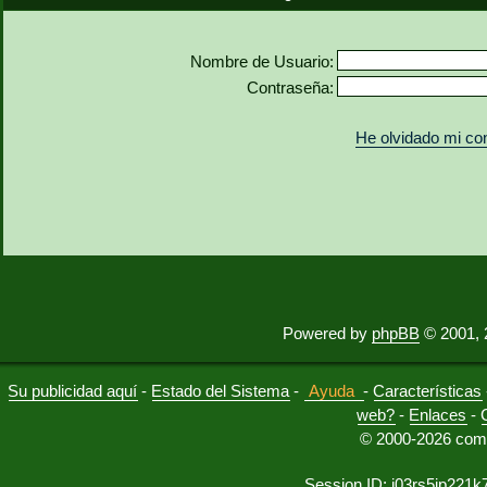
Nombre de Usuario:
Contraseña:
He olvidado mi co
Powered by
phpBB
© 2001, 
Su publicidad aquí
-
Estado del Sistema
-
Ayuda
-
Características
web?
-
Enlaces
-
© 2000-2026 comu
Session ID: j03rs5jp221