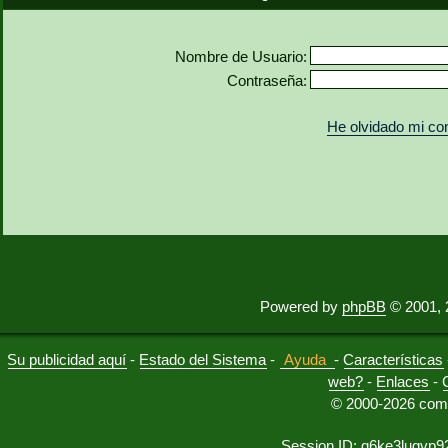
Nombre de Usuario:
Contraseña:
He olvidado mi co
Powered by
phpBB
© 2001, 
Su publicidad aquí
-
Estado del Sistema
-
Ayuda
-
Características
web?
-
Enlaces
-
© 2000-2026 comu
Session ID: q6ke3lugvp9