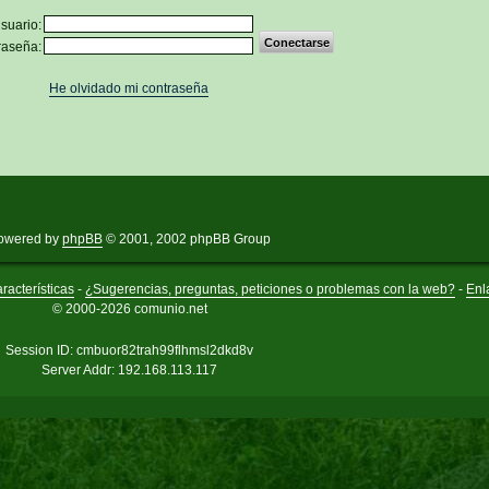
suario:
raseña:
He olvidado mi contraseña
owered by
phpBB
© 2001, 2002 phpBB Group
racterísticas
-
¿Sugerencias, preguntas, peticiones o problemas con la web?
-
Enl
© 2000-2026 comunio.net
Session ID: cmbuor82trah99flhmsl2dkd8v
Server Addr: 192.168.113.117