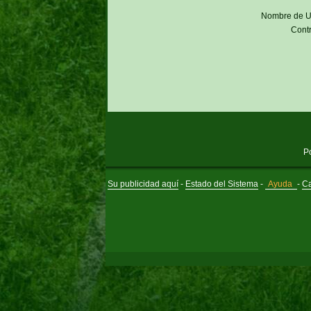
Nombre de U
Cont
P
Su publicidad aquí
-
Estado del Sistema
-
Ayuda
-
Ca