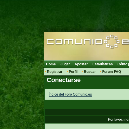
Home
Jugar
Apostar
Estadísticas
Cómo j
Registrar
Perfil
Buscar
Forum-FAQ
Conectarse
Índice del Foro Comunio.es
Por favor, in