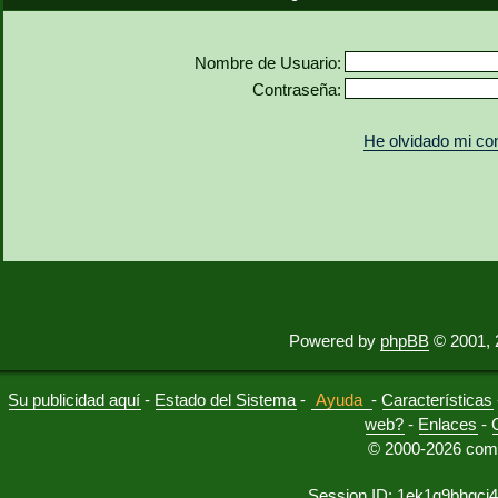
Nombre de Usuario:
Contraseña:
He olvidado mi co
Powered by
phpBB
© 2001, 
Su publicidad aquí
-
Estado del Sistema
-
Ayuda
-
Características
web?
-
Enlaces
-
© 2000-2026 comu
Session ID: 1ek1q9bhgci