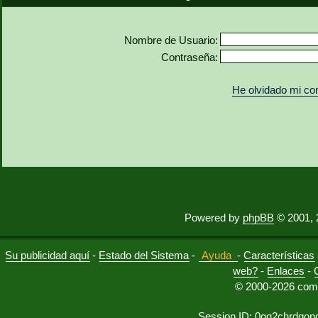
Nombre de Usuario:
Contraseña:
He olvidado mi co
Powered by
phpBB
© 2001, 
Su publicidad aquí
-
Estado del Sistema
-
Ayuda
-
Características
web?
-
Enlaces
-
© 2000-2026 comu
Session ID: 0qq2chrdqon