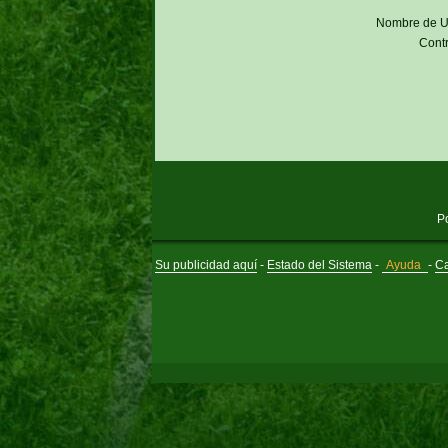
Nombre de U
Cont
P
Su publicidad aquí
-
Estado del Sistema
-
Ayuda
-
Ca