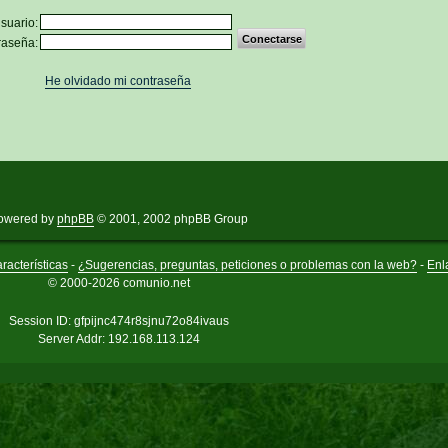
suario:
raseña:
He olvidado mi contraseña
owered by
phpBB
© 2001, 2002 phpBB Group
racterísticas
-
¿Sugerencias, preguntas, peticiones o problemas con la web?
-
Enl
© 2000-2026 comunio.net
Session ID: gfpijnc474r8sjnu72o84ivaus
Server Addr: 192.168.113.124