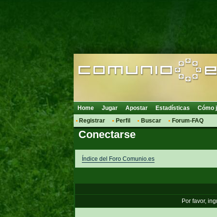
Home
Jugar
Apostar
Estadísticas
Cómo j
Registrar
Perfil
Buscar
Forum-FAQ
Conectarse
Índice del Foro Comunio.es
Por favor, in