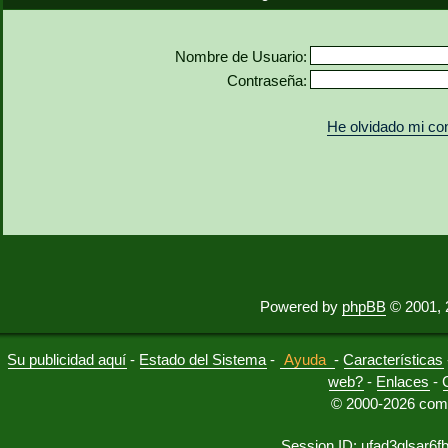
Nombre de Usuario:
Contraseña:
He olvidado mi co
Powered by
phpBB
© 2001, 
Su publicidad aquí
-
Estado del Sistema
-
Ayuda
-
Características
web?
-
Enlaces
-
© 2000-2026 comu
Session ID: ufad3qlsar6