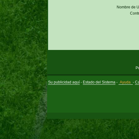
Nombre de U
Cont
P
Su publicidad aquí
-
Estado del Sistema
-
Ayuda
-
Ca