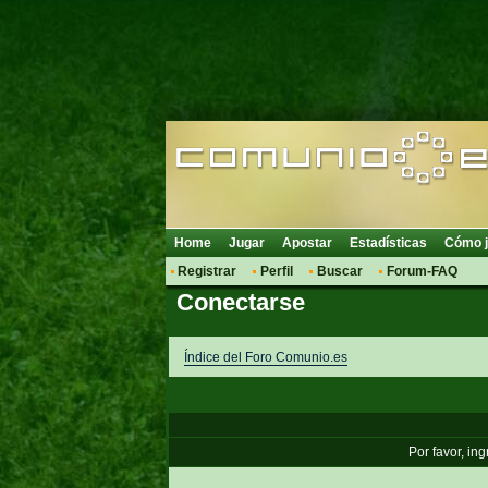
Home
Jugar
Apostar
Estadísticas
Cómo j
Registrar
Perfil
Buscar
Forum-FAQ
Conectarse
Índice del Foro Comunio.es
Por favor, in