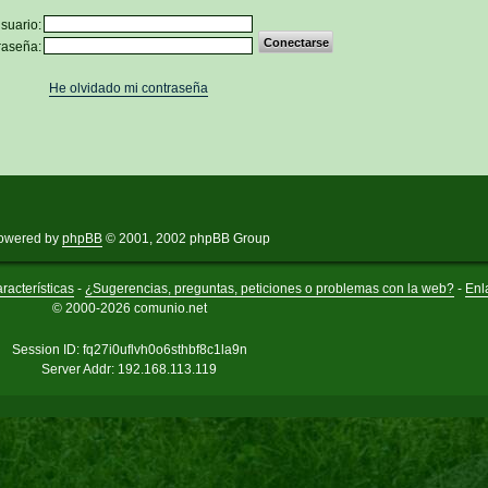
suario:
raseña:
He olvidado mi contraseña
owered by
phpBB
© 2001, 2002 phpBB Group
racterísticas
-
¿Sugerencias, preguntas, peticiones o problemas con la web?
-
Enl
© 2000-2026 comunio.net
Session ID: fq27i0uflvh0o6sthbf8c1la9n
Server Addr: 192.168.113.119