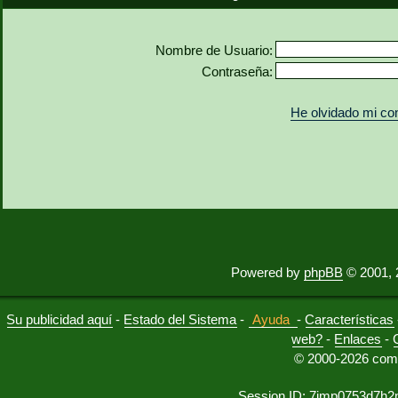
Nombre de Usuario:
Contraseña:
He olvidado mi co
Powered by
phpBB
© 2001, 
Su publicidad aquí
-
Estado del Sistema
-
Ayuda
-
Características
web?
-
Enlaces
-
© 2000-2026 comu
Session ID: 7jmp0753d7h