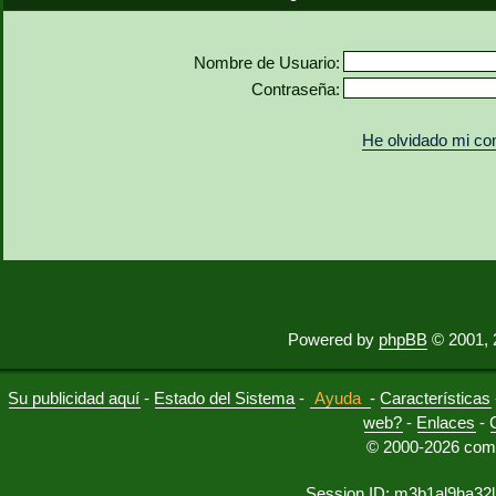
Nombre de Usuario:
Contraseña:
He olvidado mi co
Powered by
phpBB
© 2001, 
Su publicidad aquí
-
Estado del Sistema
-
Ayuda
-
Características
web?
-
Enlaces
-
© 2000-2026 comu
Session ID: m3b1al9ha32